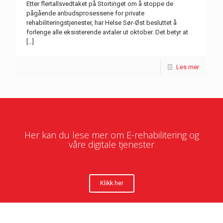
Etter flertallsvedtaket på Stortinget om å stoppe de
pågående anbudsprosessene for private
rehabiliteringstjenester, har Helse Sør-Øst besluttet å
forlenge alle eksisterende avtaler ut oktober. Det betyr at
[…]
Les mer
Her kan du lese mer om E-rehabilitering og
våre digitale tjenester
Klikk her