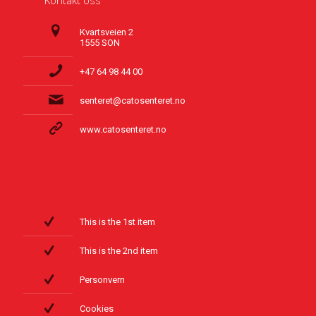
Kontakt oss
Kvartsveien 2
1555 SON
+47 64 98 44 00
senteret@catosenteret.no
www.catosenteret.no
This is the 1st item
This is the 2nd item
Personvern
Cookies