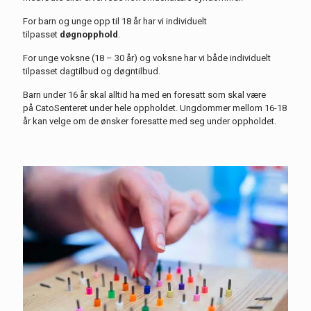
For
barn og unge opp til 18 år
har
vi
i
ndividuelt
tilpasset
døgnopphold
.
For unge voksne (18 – 30 år) og voksne har vi både
individuelt
tilpasset dagtilbud og døgntilbud.
Barn under 16 år skal alltid ha med en foresatt som skal være
på
CatoSenteret
under hele oppholdet. Ungdommer mellom 16-18
år kan velge om de ønsker foresatte
med seg
under oppholdet.