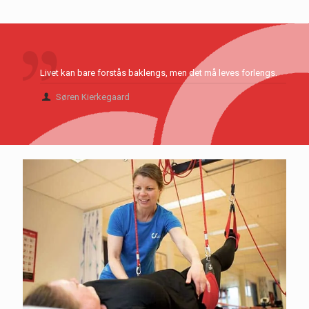
Livet kan bare forstås baklengs, men det må leves forlengs.
Søren Kierkegaard