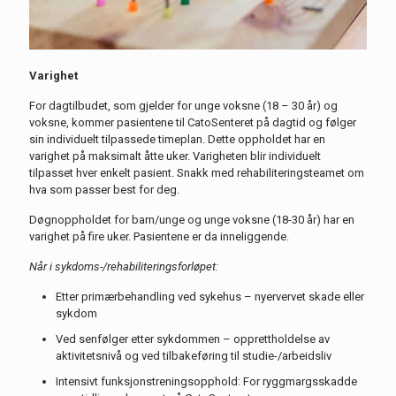
Varighet
For d
agtilbudet
,
som
gjelder for unge voksne (
18 – 30 år) og
voksne
, kommer pasientene
til
Cato
Senteret
på dagtid og følger
sin individuelt tilpassede timeplan. Dette oppholdet har en
varighet på maksimalt
åtte
uker
.
Varigheten blir individuelt
tilpasset
hver enkelt pasient.
Snakk med rehabiliteringsteamet om
hva som passer best for deg.
Døgnoppholdet for barn/unge og unge voksne (18-30 år) har en
varighet på
fire uker. Pasientene er da inneliggende.
Når i sykdoms-/rehabiliteringsforløpet:
Etter primærbehandling ved sykehus – nyervervet skade eller
sykdom
Ved
senfølger
etter sykdommen – opprettholdelse av
aktivitetsnivå og ved tilbakeføring til studie-/arbeidsliv
Intensivt funksjonstreningsopphold: For ryggmargsskadde