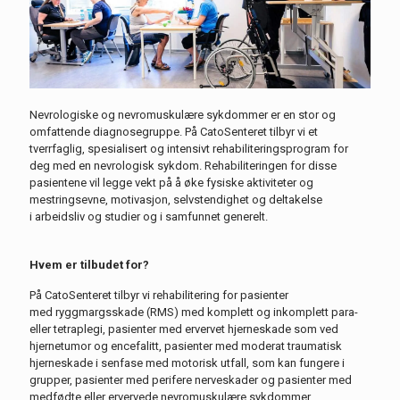
Nevrologiske og nevromuskulære sykdommer
er en stor og
omfattende diagnosegruppe
.
På
CatoSenteret
tilbyr vi et
tverrfaglig, spesialisert og intensivt rehabiliteringsprogram for
deg med en nevrologisk sykdom.
Rehabiliteringen
for disse
pasientene vil
legge vekt på å øke f
ysiske aktiviteter
og
mestringsevne,
motivasjon, selvstendighet og deltakelse
i
arbeidsliv
og studier
og i samfunnet generelt.
Hvem er tilbudet for?
På
CatoSenteret
tilbyr vi rehabilitering for pasienter
med
ryggmargsskade (RMS) med komplett og
inkomplett
para-
eller tetraplegi, pasienter med ervervet hjerneskade som ved
hjernetumor og encefalitt, pasienter med
moderat traumatisk
hjerneskade i senfase med motorisk utfall, som kan fungere i
grupper, pasienter med perifere nerveskader og pasienter med
medfødte eller ervervede nevromuskulære sykdommer.