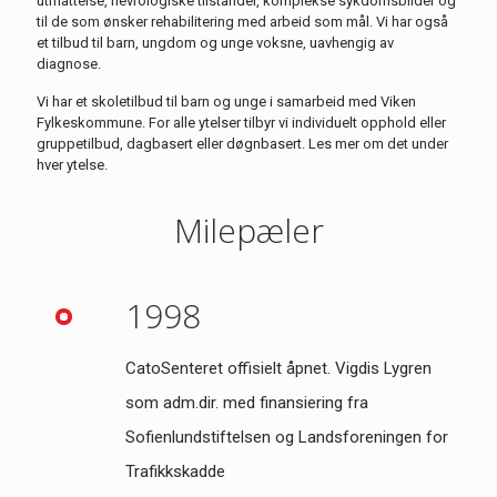
utmattelse, nevrologiske tilstander, komplekse sykdomsbilder og
til
de som ønsker rehabilitering med arbeid som mål. Vi har også
et tilbud til barn, ungdom og unge voksne, uavhengig av
diagnose.
Vi har et skoletilbud til barn og unge i samarbeid med Viken
Fylkeskommune. For alle ytelser tilbyr vi individuelt opphold eller
gruppetilbud, dagbasert eller døgnbasert. Les mer om det under
hver ytelse.
Milepæler
1998
CatoSenteret offisielt åpnet. Vigdis Lygren
som adm.dir. med finansiering fra
Sofienlundstiftelsen og Landsforeningen for
Trafikkskadde