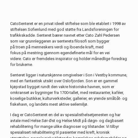
CatoSenteret
er en privat ideell stiftelse som ble etablert i 19
98
av
stiftelsen
Sofienlund
med god støtte fra Landsforeningen for
trafikkskadde.
Senteret bærer navnet etter Cato Zahl Peders
en
som var grunnleggeren av senterets filosofi
som bygger
på
troen
på menneskers verdi og iboende kraft,
med
fokus
på
mestring
gjennom
egendefinerte mål
for en vei
videre
.
Cato er fremdeles inspirator
og holder månedlige foredrag
for brukerne.
Senteret
ligger i naturskjønne omgivelser i Son
i Vestby kommune
,
med en fantastisk utsikt over Oslofjorden.
Son er en gammel
kjøpstad bygget rundt den vakre historiske havnen, som er
omkranset av bygninger fra 1700-tallet, med restauranter,
kaféer
,
koselige butikker, kulturverksteder, galleri
er
, e
n yrende småbåt
-
og
fiskehavn,
og
landets mest aktive seilemiljø.
I dag
er
CatoSenteret
en del av spesialisthelsetjenesten og har
avtale med
Helse Sør-Øst og Helse Midt på
døgn- og dagbasert
rehabilitering for mange ulike diagnoser og tilstander. Vi tilbyr
spesialisert rehabilitering
til pasienter med
kreft, kronisk